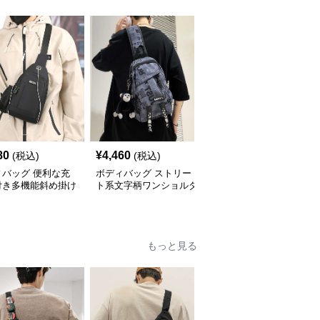
80
¥
4,460
¥
4,080
(税込)
(税込)
(税込)
ィバッグ 便利な充
ボディバッグ ストリー
多機能収納 斜め掛け ボ
付き多機能斜め掛け
ト系文字柄ワンショルダ
ディバッグ
ィバッグ
ーバッグ
もっと見る