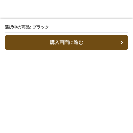
選択中の商品: ブラック
選択中の商品: ブラック
購入画面に進む
購入画面に進む
キャリーフィット
について