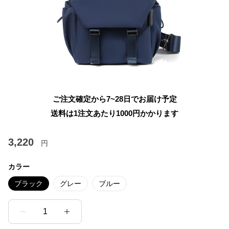
ご注文確定から7~28日でお届け予定
送料は1注文あたり
1000
円かかります
3,220
円
カラー
ブラック
グレー
ブルー
1