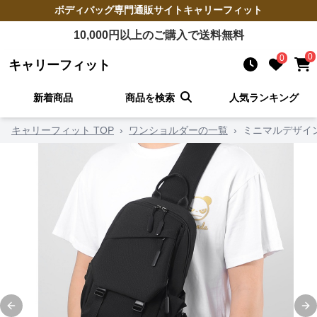
ボディバッグ
専門通販サイト
キャリーフィット
10,000
円以上のご購入で送料無料
0
0
キャリーフィット
新着商品
商品を検索
人気ランキング
キャリーフィット TOP
›
ワンショルダーの一覧
›
ミニマルデザイ
Previous slide
Ne