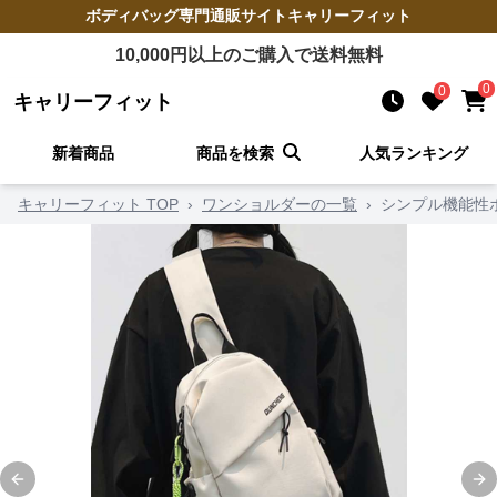
ボディバッグ
専門通販サイト
キャリーフィット
10,000
円以上のご購入で送料無料
0
0
キャリーフィット
新着商品
商品を検索
人気ランキング
キャリーフィット TOP
›
ワンショルダーの一覧
›
シンプル機能性
Previous slide
Ne