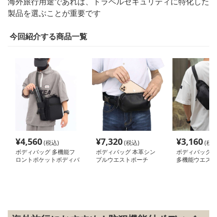
海外旅行用途であれば、トラベルセキュリティに特化した
製品を選ぶことが重要です
今回紹介する商品一覧
¥
4,560
¥
7,320
¥
3,160
(税込)
(税込)
(税込
ボディバッグ 多機能フ
ボディバッグ 本革シン
ボディバッグ 
ロントポケットボディバ
プルウエストポーチ
多機能ウエスト
ッグ