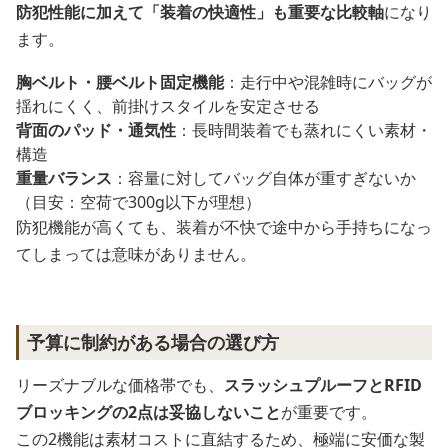
防犯性能に加えて「装着の快適性」も重要な比較軸
になり
ます。
胸ベルト・腰ベルト固定機能
：走行中や混雑時にバッグが
揺れにくく、前掛けスタイルを安定させる
背面のパッド・通気性
：長時間装着でも蒸れにくい素材・
構造
重量バランス
：容量に対してバッグ自体が重すぎないか
（目安：空荷で300g以下が理想）
防犯機能が高くても、装着が不快で途中から手持ちになっ
てしまっては意味がありません。
予算に制約がある場合の選び方
リーズナブルな価格帯でも、
スラッシュプルーフとRFID
ブロッキングの2点は妥協しないこと
が重要です。
この2機能は素材コストに直結するため、極端に安価な製