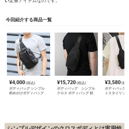
い
定番アイテムなのです。
今回紹介する商品一覧
¥
4,000
¥
15,720
¥
3,580
(税込)
(税込)
(税込
ボディバッグ シンプル
ボディバッグ シンプル
ボディバッグ 
斜めがけボディバッグ
クロス ボディバッグ 斜
トスタイリッシ
め掛け
バッグ
シンプルデザインのクロスボディとは実用性