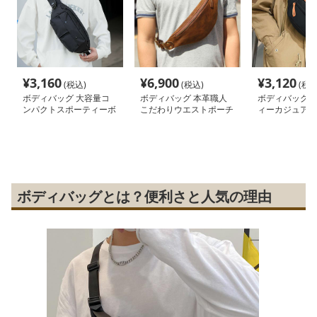
¥
3,160
¥
6,900
¥
3,120
(税込)
(税込)
(税込
ボディバッグ 大容量コ
ボディバッグ 本革職人
ボディバッグ 
ンパクトスポーティーボ
こだわりウエストポーチ
ィーカジュアル
ディバッグ
トポーチ
ボディバッグとは？便利さと人気の理由