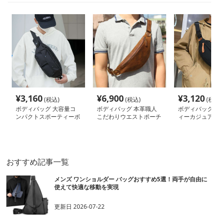
¥
3,160
¥
6,900
¥
3,120
(税込)
(税込)
(税込
ボディバッグ 大容量コ
ボディバッグ 本革職人
ボディバッグ 
ンパクトスポーティーボ
こだわりウエストポーチ
ィーカジュアル
ディバッグ
トポーチ
おすすめ記事一覧
メンズ ワンショルダー バッグおすすめ5選！両手が自由に
使えて快適な移動を実現
更新日
2026-07-22