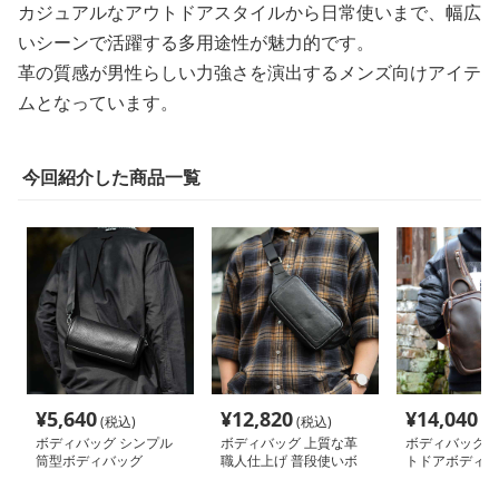
カジュアルなアウトドアスタイルから日常使いまで、幅広
いシーンで活躍する多用途性が魅力的です。
革の質感が男性らしい力強さを演出するメンズ向けアイテ
ムとなっています。
今回紹介した商品一覧
¥
5,640
¥
12,820
¥
14,040
(税込)
(税込)
(税
ボディバッグ シンプル
ボディバッグ 上質な革
ボディバッグ 
筒型ボディバッグ
職人仕上げ 普段使いボ
トドアボディバ
ディバッグ