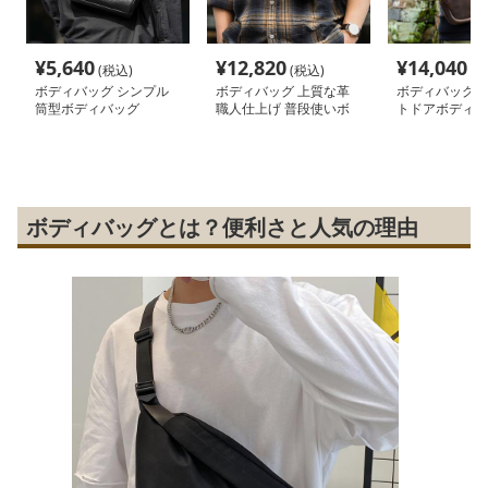
¥
5,640
¥
12,820
¥
14,040
(税込)
(税込)
(税
ボディバッグ シンプル
ボディバッグ 上質な革
ボディバッグ 
筒型ボディバッグ
職人仕上げ 普段使いボ
トドアボディバ
ディバッグ
ボディバッグとは？便利さと人気の理由