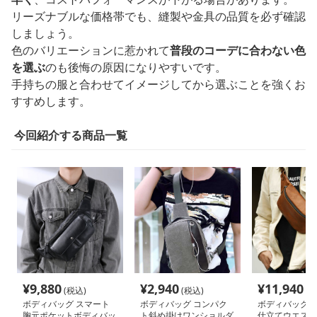
リーズナブルな価格帯でも、縫製や金具の品質を必ず確認
しましょう。
色のバリエーションに惹かれて
普段のコーデに合わない色
を選ぶ
のも後悔の原因になりやすいです。
手持ちの服と合わせてイメージしてから選ぶことを強くお
すすめします。
今回紹介する商品一覧
¥
9,880
¥
2,940
¥
11,940
(税込)
(税込)
(税
ボディバッグ スマート
ボディバッグ コンパク
ボディバッグ 
胸元ポケットボディバッ
ト斜め掛けワンショルダ
仕立てウエスト