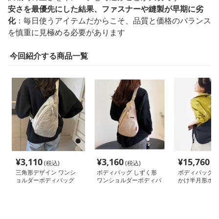
安さを最優先にした結果、ファスナーや縫製が早期に劣
化
：毎日使うアイテムだからこそ、品質と価格のバランス
を慎重に見極める必要があります
今回紹介する商品一覧
¥
3,110
¥
3,160
¥
15,760
(税込)
(税込)
(税
三角形デザイン ワンシ
ボディバッグ しずく形
ボディバッグ 
ョルダーボディバッグ
ワンショルダーボディバ
かけ半月形ボデ
ッグ
グ