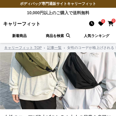
ボディバッグ
専門通販サイト
キャリーフィット
10,000
円以上のご購入で送料無料
0
0
キャリーフィット
新着商品
商品を検索
人気ランキング
キャリーフィット TOP
›
記事一覧
›
女性のコーデが格上げされる