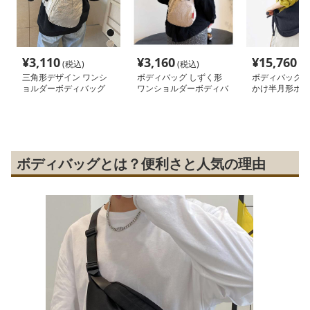
¥
3,110
¥
3,160
¥
15,760
(税込)
(税込)
(税
三角形デザイン ワンシ
ボディバッグ しずく形
ボディバッグ 
ョルダーボディバッグ
ワンショルダーボディバ
かけ半月形ボデ
ッグ
グ
ボディバッグとは？便利さと人気の理由