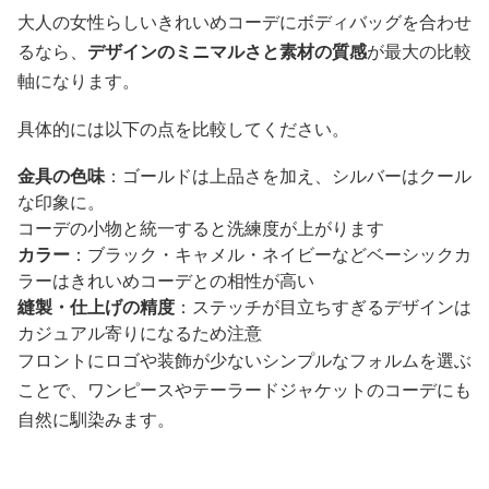
大人の女性らしいきれいめコーデにボディバッグを合わせ
るなら、
デザインのミニマルさと素材の質感
が最大の比較
軸になります。
具体的には以下の点を比較してください。
金具の色味
：ゴールドは上品さを加え、シルバーはクール
な印象に。
コーデの小物と統一すると洗練度が上がります
カラー
：ブラック・キャメル・ネイビーなどベーシックカ
ラーはきれいめコーデとの相性が高い
縫製・仕上げの精度
：ステッチが目立ちすぎるデザインは
カジュアル寄りになるため注意
フロントにロゴや装飾が少ないシンプルなフォルムを選ぶ
ことで、ワンピースやテーラードジャケットのコーデにも
自然に馴染みます。