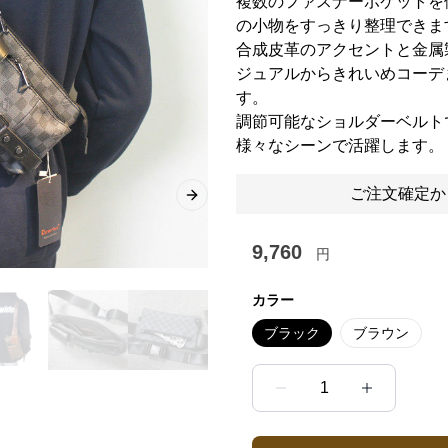
複数のファスナーポケットを
の小物をすっきり整理できま
合成皮革のアクセントと金属
ジュアルからきれいめコーデ
す。
調節可能なショルダーベルト
様々なシーンで活躍します。
ご注文確定か
Next slide
9,760
円
カラー
ブラック
ブラウン
1