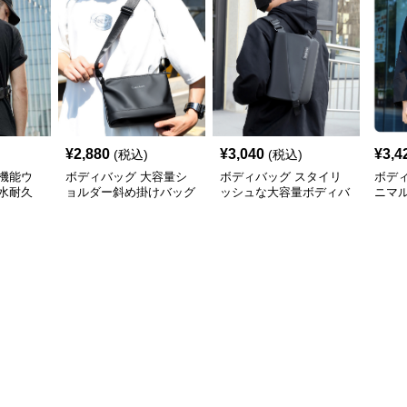
¥
2,880
¥
3,040
¥
3,4
(税込)
(税込)
機能ウ
ボディバッグ 大容量シ
ボディバッグ スタイリ
ボデ
水耐久
ョルダー斜め掛けバッグ
ッシュな大容量ボディバ
ニマ
都会派スタイル
ッグ
ディ