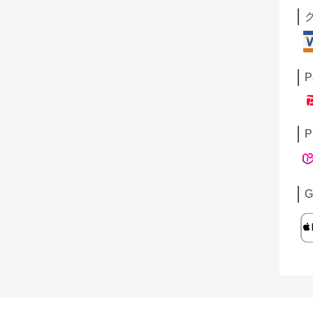
P
P
G