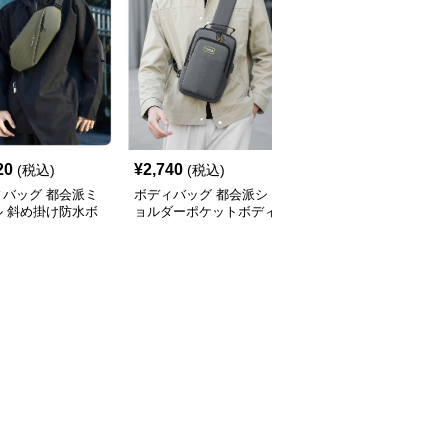
20
¥
2,740
¥
4,420
(税込)
(税込)
(税込)
ィバッグ 都会派ミ
ボディバッグ 都会派シ
ボディバッグ 都会的ス
ル 斜め掛け防水ボ
ョルダーポケットボディ
タイル 大容量斜め掛け
バッグ
バッグ
バッグ