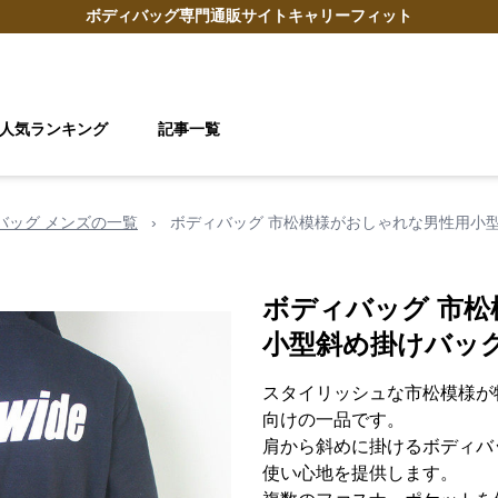
ボディバッグ
専門通販サイト
キャリーフィット
人気ランキング
記事一覧
 バッグ メンズの一覧
›
ボディバッグ 市松模様がおしゃれな男性用小
ボディバッグ 市
小型斜め掛けバッ
スタイリッシュな市松模様が
向けの一品です。
肩から斜めに掛けるボディバ
使い心地を提供します。