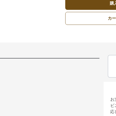
購
カー
お
ビ
応