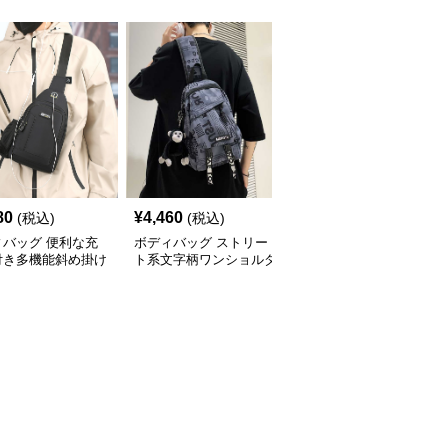
80
¥
4,460
¥
4,080
(税込)
(税込)
(税込)
ィバッグ 便利な充
ボディバッグ ストリー
多機能収納 斜め掛け ボ
付き多機能斜め掛け
ト系文字柄ワンショルダ
ディバッグ
ィバッグ
ーバッグ