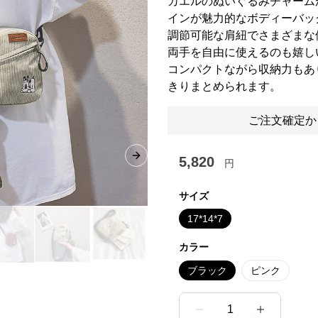
カエルのぬいぐるみチャーム
インが魅力的なボディーバッ
調節可能な肩紐でさまざまな
両手を自由に使えるのも嬉し
コンパクトながら収納力もあ
きりまとめられます。
ご注文確定か
5,820
Next slide
円
サイズ
17*14*7
カラー
ブラック
ピンク
1