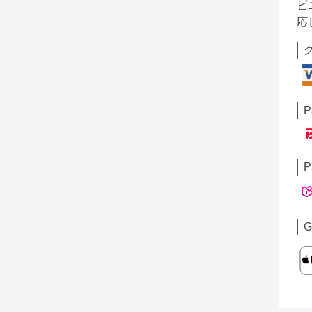
ビ
応
P
P
G