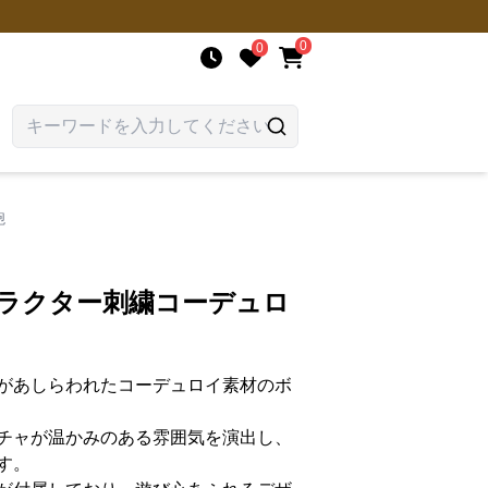
0
0
鞄
ャラクター刺繍コーデュロ
があしらわれたコーデュロイ素材のボ
チャが温かみのある雰囲気を演出し、
す。