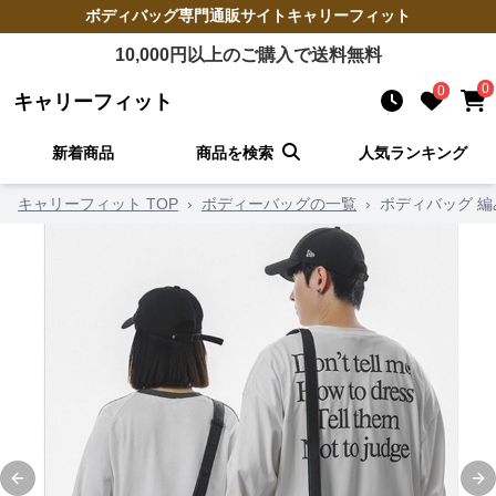
ボディバッグ
専門通販サイト
キャリーフィット
10,000
円以上のご購入で送料無料
0
0
キャリーフィット
新着商品
商品を検索
人気ランキング
キャリーフィット TOP
›
ボディーバッグの一覧
›
ボディバッグ 
Previous slide
Ne