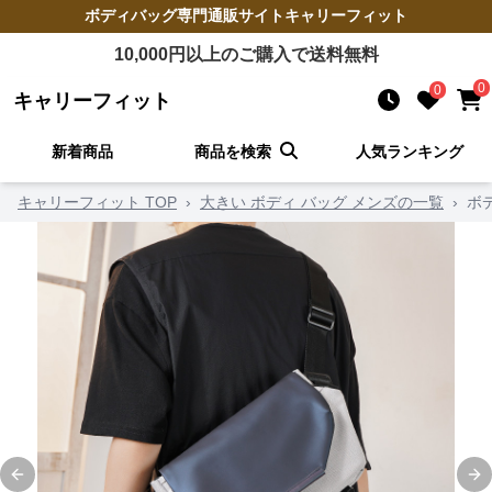
ボディバッグ
専門通販サイト
キャリーフィット
10,000
円以上のご購入で送料無料
0
0
キャリーフィット
新着商品
商品を検索
人気ランキング
キャリーフィット TOP
›
大きい ボディ バッグ メンズの一覧
›
ボ
Previous slide
Ne