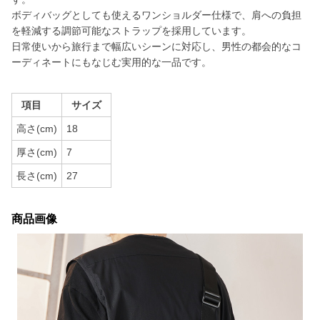
ボディバッグとしても使えるワンショルダー仕様で、肩への負担
を軽減する調節可能なストラップを採用しています。
日常使いから旅行まで幅広いシーンに対応し、男性の都会的なコ
ーディネートにもなじむ実用的な一品です。
項目
サイズ
高さ(cm)
18
厚さ(cm)
7
長さ(cm)
27
商品画像