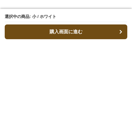
選択中の商品: 小 / ホワイト
選択中の商品: 小 / ホワイト
購入画面に進む
購入画面に進む
キャリーフィット
について
会社概要