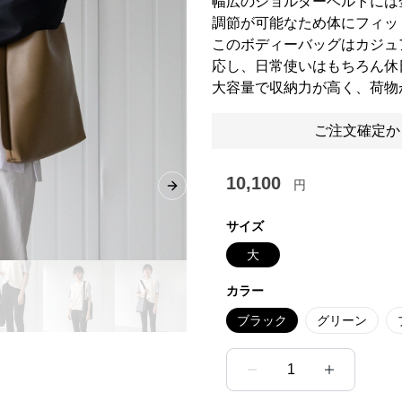
幅広のショルダーベルトには
調節が可能なため体にフィッ
このボディーバッグはカジュ
応し、日常使いはもちろん休
大容量で収納力が高く、荷物
ご注文確定か
10,100
円
Next slide
サイズ
大
カラー
ブラック
グリーン
1