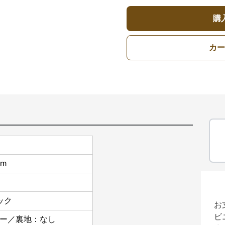
購
カー
cm
ック
お
ビ
ザー／裏地：なし