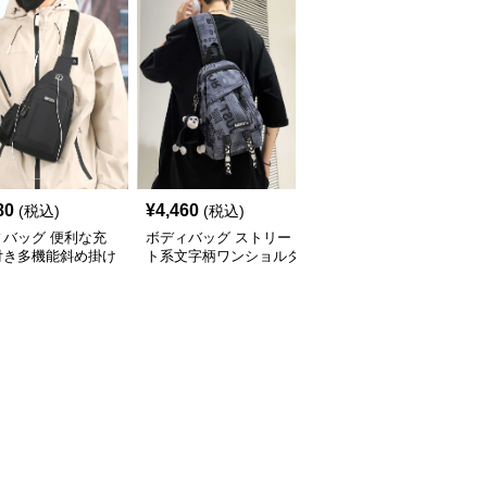
80
¥
4,460
¥
4,080
(税込)
(税込)
(税込)
ィバッグ 便利な充
ボディバッグ ストリー
多機能収納 斜め掛け ボ
付き多機能斜め掛け
ト系文字柄ワンショルダ
ディバッグ
ィバッグ
ーバッグ