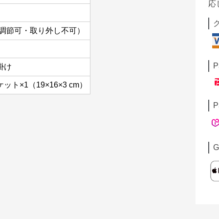
応
cm（調節可・取り外し不可）
P
掛け
ト×1（19×16×3 cm）
P
G