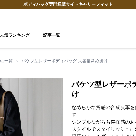
ボディバッグ
専門通販サイト
キャリーフィット
人気ランキング
記事一覧
の一覧
›
バケツ型レザーボディバッグ 大容量斜め掛け
バケツ型レザーボ
け
なめらかな質感の合成皮革を
す。
シンプルながらも存在感のあ
スタイルでスタイリッシュに