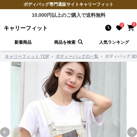
ボディバッグ
専門通販サイト
キャリーフィット
10,000
円以上のご購入で送料無料
0
0
キャリーフィット
新着商品
商品を検索
人気ランキング
キャリーフィット TOP
›
ボディーバッグの一覧
›
ボディバッグ 
Previous slide
Ne