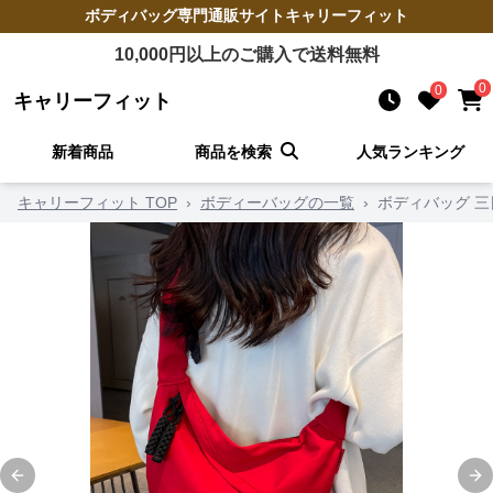
ボディバッグ
専門通販サイト
キャリーフィット
10,000
円以上のご購入で送料無料
0
0
キャリーフィット
新着商品
商品を検索
人気ランキング
キャリーフィット TOP
›
ボディーバッグの一覧
›
ボディバッグ 
Previous slide
Ne