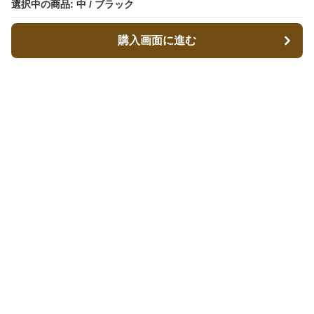
選択中の商品: 中 / ブラック
選択中の商品: 中 / ブラック
購入画面に進む
購入画面に進む
キャリーフィット
について
会社概要
利用規約