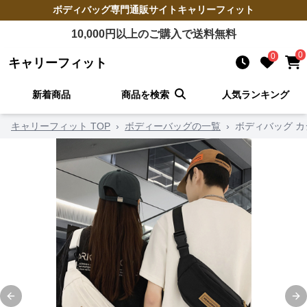
ボディバッグ
専門通販サイト
キャリーフィット
10,000
円以上のご購入で送料無料
0
0
キャリーフィット
新着商品
商品を検索
人気ランキング
キャリーフィット TOP
›
ボディーバッグの一覧
›
ボディバッグ 
Previous slide
Ne