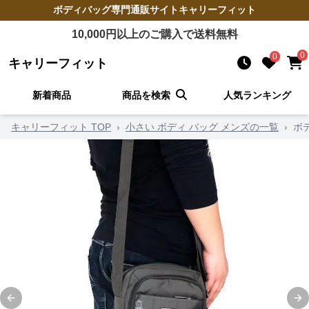
ボディバッグ
専門通販サイト
キャリーフィット
10,000
円以上のご購入で送料無料
0
0
キャリーフィット
新着商品
商品を検索
人気ランキング
キャリーフィット TOP
›
小さい ボディ バッグ メンズの一覧
›
ボ
Previous slide
Ne