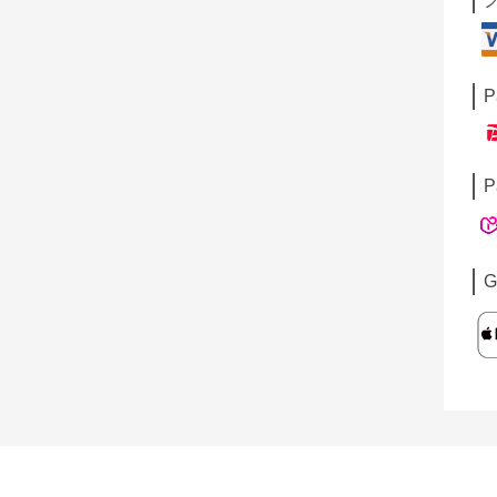
P
P
G