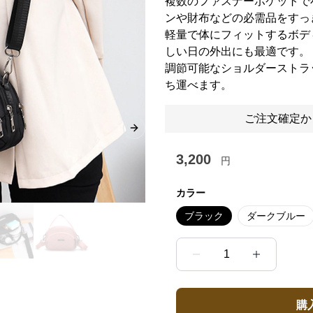
複数のファスナーポケットで
ンや財布などの必需品をすっ
軽量で体にフィットするボデ
しい日の外出にも最適です。
調節可能なショルダーストラ
ち運べます。
ご注文確定か
Next slide
3,200
円
カラー
ブラック
ダークブルー
1
購