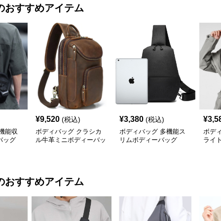
のおすすめアイテム
¥
9,520
¥
3,380
¥
3,5
(税込)
(税込)
機能収
ボディバッグ クラシカ
ボディバッグ 多機能ス
ボデ
バッグ
ル牛革ミニボディーバッ
リムボディーバッグ
ライ
グ
のおすすめアイテム