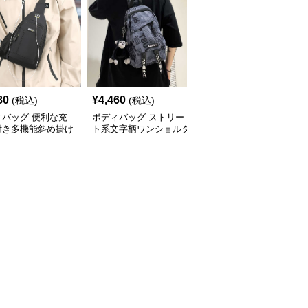
80
¥
4,460
¥
4,080
(税込)
(税込)
(税込)
ィバッグ 便利な充
ボディバッグ ストリー
多機能収納 斜め掛け ボ
付き多機能斜め掛け
ト系文字柄ワンショルダ
ディバッグ
ィバッグ
ーバッグ