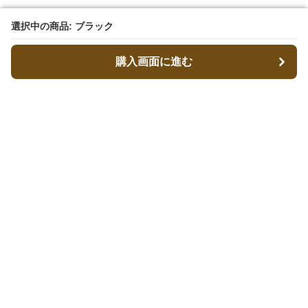
選択中の商品: ブラック
選択中の商品: ブラック
購入画面に進む
購入画面に進む
キャリーフィット
について
会社概要