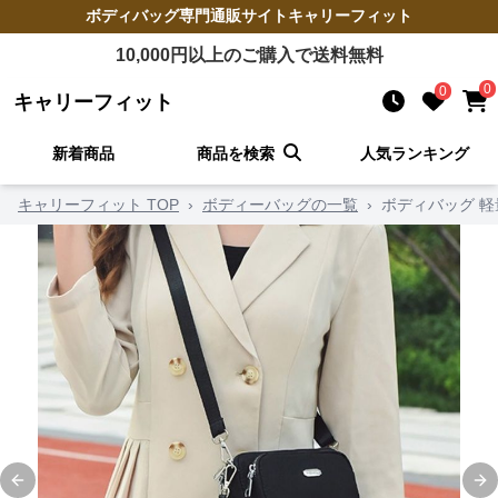
ボディバッグ
専門通販サイト
キャリーフィット
10,000
円以上のご購入で送料無料
0
0
キャリーフィット
新着商品
商品を検索
人気ランキング
キャリーフィット TOP
›
ボディーバッグの一覧
›
ボディバッグ 
Previous slide
Ne