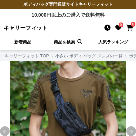
ボディバッグ
専門通販サイト
キャリーフィット
10,000
円以上のご購入で送料無料
0
0
キャリーフィット
新着商品
商品を検索
人気ランキング
キャリーフィット TOP
›
小さい ボディ バッグ メンズの一覧
›
ボ
Previous slide
Ne