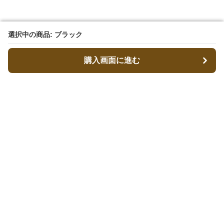
選択中の商品: ブラック
選択中の商品: ブラック
購入画面に進む
購入画面に進む
キャリーフィット
について
会社概要