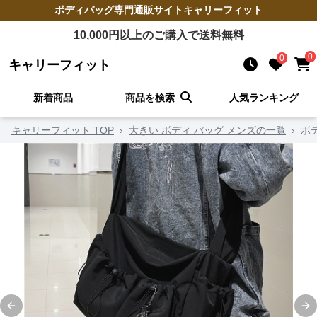
ボディバッグ
専門通販サイト
キャリーフィット
10,000
円以上のご購入で送料無料
0
0
キャリーフィット
新着商品
商品を検索
人気ランキング
キャリーフィット TOP
›
大きい ボディ バッグ メンズの一覧
›
ボ
Previous slide
Ne