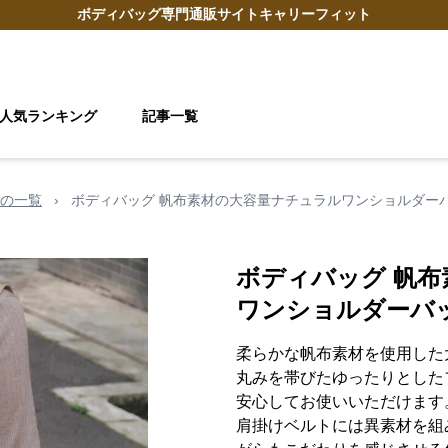
ボディバッグ
専門通販サイト
キャリーフィット
人気ランキング
記事一覧
の一覧
›
ボディバッグ 帆布素材の大容量ナチュラルワンショルダー
ボディバッグ 帆
ワンショルダーバ
柔らかな帆布素材を使用した
丸みを帯びたゆったりとした
安心してお使いいただけます
肩掛けベルトには異素材を組