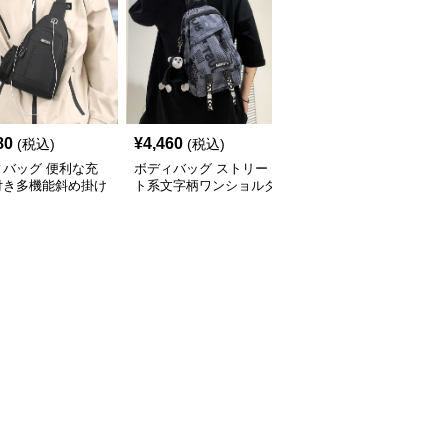
80
¥
4,460
¥
4,080
(税込)
(税込)
(税込)
ィバッグ 便利な充
ボディバッグ ストリー
多機能収納 斜め掛け ボ
付き多機能斜め掛け
ト系文字柄ワンショルダ
ディバッグ
ィバッグ
ーバッグ