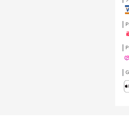
P
P
G