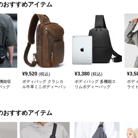
のおすすめアイテム
¥
9,520
¥
3,380
¥
3,5
(税込)
(税込)
機能収
ボディバッグ クラシカ
ボディバッグ 多機能ス
ボデ
バッグ
ル牛革ミニボディーバッ
リムボディーバッグ
ライ
グ
のおすすめアイテム