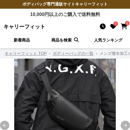
ボディバッグ
専門通販サイト
キャリーフィット
10,000
円以上のご購入で送料無料
0
0
キャリーフィット
新着商品
商品を検索
人気ランキング
キャリーフィット TOP
›
ボディーバッグの一覧
›
メンズ撥水加工
Previous slide
Ne