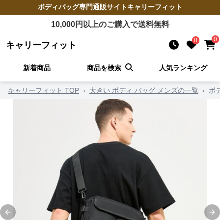
ボディバッグ
専門通販サイト
キャリーフィット
10,000
円以上のご購入で送料無料
0
0
キャリーフィット
新着商品
商品を検索
人気ランキング
キャリーフィット TOP
›
大きい ボディ バッグ メンズの一覧
›
ボ
Previous slide
Ne