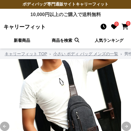
ボディバッグ
専門通販サイト
キャリーフィット
10,000
円以上のご購入で送料無料
0
0
キャリーフィット
新着商品
商品を検索
人気ランキング
キャリーフィット TOP
›
小さい ボディ バッグ メンズの一覧
›
男
Previous slide
Ne