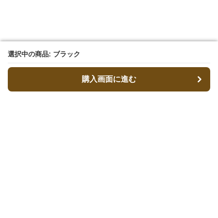
選択中の商品: ブラック
選択中の商品: ブラック
購入画面に進む
購入画面に進む
キャリーフィット
について