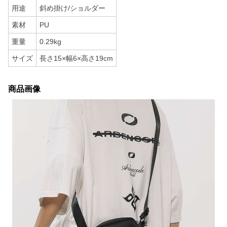
用途
斜め掛け/ショルダー
素材
PU
重量
0.29kg
サイズ
長さ15×幅6×高さ19cm
商品画像