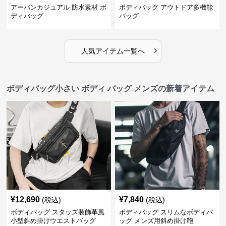
アーバンカジュアル 防水素材 ボ
ボディバッグ アウトドア多機能
ディバッグ
バッグ
›
人気アイテム一覧へ
ボディバッグ小さい ボディ バッグ メンズの新着アイテム
¥
12,690
¥
7,840
(税込)
(税込)
ボディバッグ スタッズ装飾革風
ボディバッグ スリムなボディバ
小型斜め掛けウエストバッグ
ッグ メンズ用斜め掛け鞄