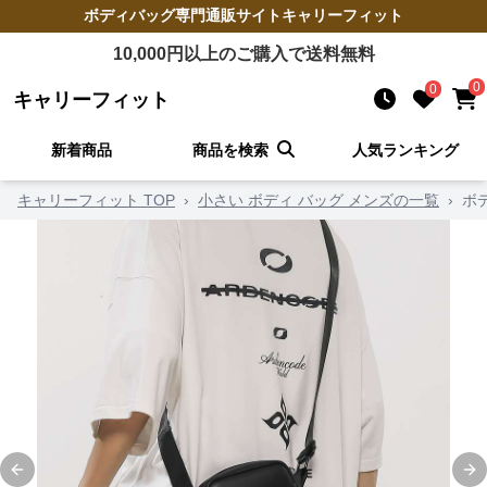
ボディバッグ
専門通販サイト
キャリーフィット
10,000
円以上のご購入で送料無料
0
0
キャリーフィット
新着商品
商品を検索
人気ランキング
キャリーフィット TOP
›
小さい ボディ バッグ メンズの一覧
›
ボ
Previous slide
Ne