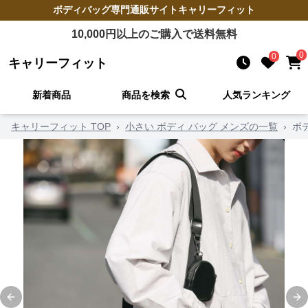
ボディバッグ
専門通販サイト
キャリーフィット
10,000
円以上のご購入で送料無料
0
0
キャリーフィット
新着商品
商品を検索
人気ランキング
キャリーフィット TOP
›
小さい ボディ バッグ メンズの一覧
›
ボ
Previous slide
Ne