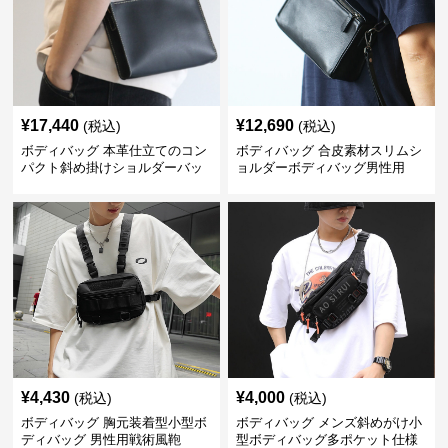
¥
17,440
¥
12,690
(税込)
(税込)
ボディバッグ 本革仕立てのコン
ボディバッグ 合皮素材スリムシ
パクト斜め掛けショルダーバッ
ョルダーボディバッグ男性用
グ
¥
4,430
¥
4,000
(税込)
(税込)
ボディバッグ 胸元装着型小型ボ
ボディバッグ メンズ斜めがけ小
ディバッグ 男性用戦術風鞄
型ボディバッグ多ポケット仕様