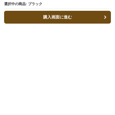
選択中の商品: ブラック
選択中の商品: ブラック
購入画面に進む
購入画面に進む
キャリーフィット
について
会社概要
利用規約