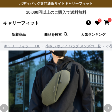
ボディバッグ
専門通販サイト
キャリーフィット
10,000
円以上のご購入で送料無料
0
0
キャリーフィット
新着商品
商品を検索
人気ランキング
キャリーフィット TOP
›
小さい ボディ バッグ メンズの一覧
›
小
Previous slide
Ne