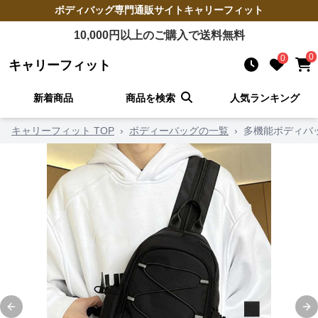
ボディバッグ
専門通販サイト
キャリーフィット
10,000
円以上のご購入で送料無料
0
0
キャリーフィット
新着商品
商品を検索
人気ランキング
キャリーフィット TOP
›
ボディーバッグの一覧
›
多機能ボディバッ
Previous slide
Ne