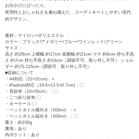
お出かけにぴったり。
実用性とおしゃれさを兼ね備えた、コーディネートしやすい現代
的デザイン。
素材：ナイロン+ポリエステル
カラー：ブラック/アイボリー/ブルー/ワインレッド/グリーン
サイズ：
高さ:約28cm 上横幅:約17cm 底横幅:約21cm マチ:約6cm 持ち手高
さ:約7cm 持ち手長さ:約16cm（調節不可、取り外し不可） ショル
ダー:約75-125cm（調節可、取り外し不可）
■収納について
・A4対応（22×31cm)：×
・iPadmini対応（19.6×13.5×0.7cm)：〇
・長財布（10×20cm）：〇
・二つ折り財布:〇
・キーケース:〇
・ペットボトル横向き（500ml）：×
・ペットボトル縦向き（500ml）：〇
重さ：約230g
裏地：あり
内ポケット：あり