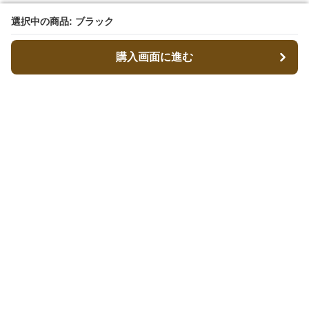
選択中の商品: ブラック
選択中の商品: ブラック
購入画面に進む
購入画面に進む
キャリーフィット
について
会社概要
利用規約