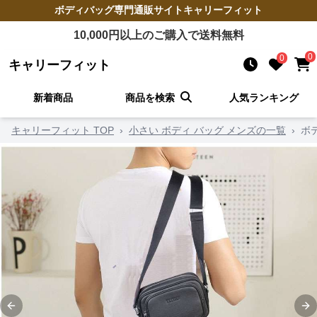
ボディバッグ
専門通販サイト
キャリーフィット
10,000
円以上のご購入で送料無料
0
0
キャリーフィット
新着商品
商品を検索
人気ランキング
キャリーフィット TOP
›
小さい ボディ バッグ メンズの一覧
›
ボ
Previous slide
Ne