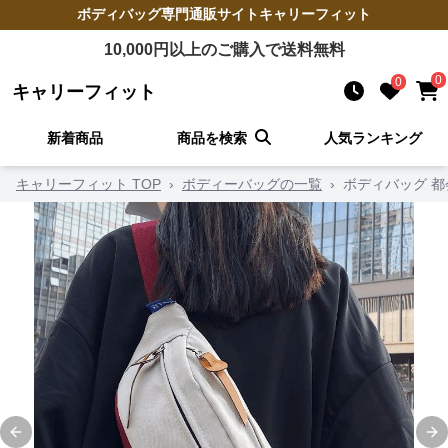
ボディバッグ
専門通販サイト
キャリーフィット
10,000
円以上のご購入で送料無料
0
0
キャリーフィット
新着商品
商品を検索
人気ランキング
キャリーフィット TOP
›
ボディーバッグの一覧
›
ボディバッグ 
Previous slide
Ne