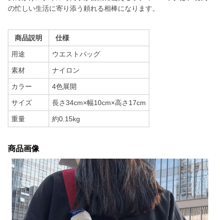
の忙しい生活に寄り添う頼れる相棒になります。
商品説明
仕様
用途
ウエストバッグ
素材
ナイロン
カラー
4色展開
サイズ
長さ34cm×幅10cm×高さ17cm
重量
約0.15kg
商品画像