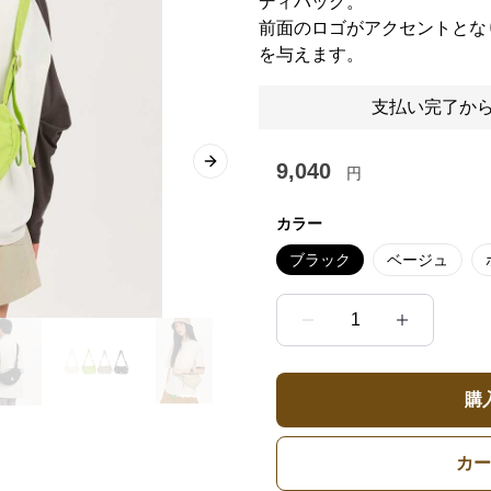
ディバッグ。
前面のロゴがアクセントとな
を与えます。
支払い完了から
9,040
Next slide
円
カラー
ブラック
ベージュ
1
購
カー