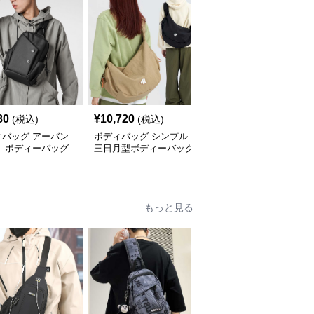
80
¥
10,720
¥
3,420
(税込)
(税込)
(税込)
ィバッグ アーバン
ボディバッグ シンプル
ボディバッグ 多機能都
ト ボディーバッグ
三日月型ボディーバッグ
会派スタイリッシュボデ
ィーバッグ
もっと見る