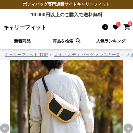
ボディバッグ
専門通販サイト
キャリーフィット
10,000
円以上のご購入で送料無料
0
0
キャリーフィット
新着商品
商品を検索
人気ランキング
キャリーフィット TOP
›
大きい ボディ バッグ メンズの一覧
›
大
Previous slide
Ne