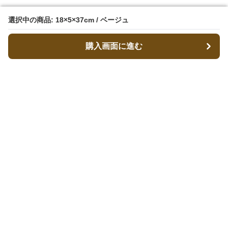
選択中の商品: 18×5×37cm / ベージュ
選択中の商品: 18×5×37cm / ベージュ
購入画面に進む
購入画面に進む
キャリーフィット
について
会社概要