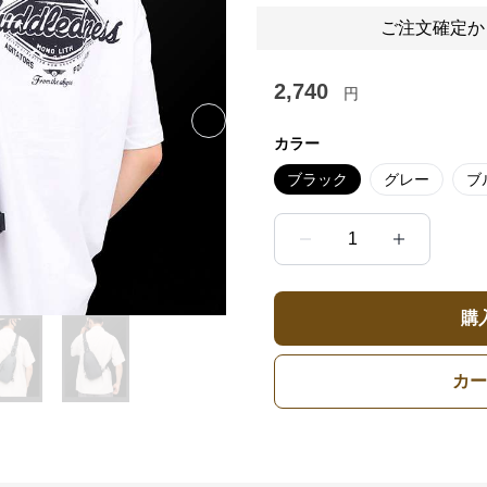
ご注文確定か
2,740
円
Next slide
カラー
ブラック
グレー
ブ
1
購
カー