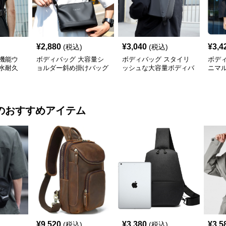
¥
2,880
¥
3,040
¥
3,4
(税込)
(税込)
機能ウ
ボディバッグ 大容量シ
ボディバッグ スタイリ
ボデ
水耐久
ョルダー斜め掛けバッグ
ッシュな大容量ボディバ
ニマ
都会派スタイル
ッグ
ディ
のおすすめアイテム
¥
9,520
¥
3,380
¥
3,5
(税込)
(税込)