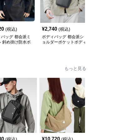
20
¥
2,740
¥
4,420
(税込)
(税込)
(税込)
ィバッグ 都会派ミ
ボディバッグ 都会派シ
ボディバッグ 都会的ス
ル 斜め掛け防水ボ
ョルダーポケットボディ
タイル 大容量斜め掛け
バッグ
バッグ
バッグ
もっと見る
80
¥
10,720
¥
3,420
(税込)
(税込)
(税込)