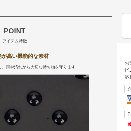
POINT
アイテム特徴
能が高い機能的な素材
お
し、雨や汚れから大切な持ち物を守ります
ビ
応
P