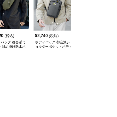
20
¥
2,740
¥
4,420
(税込)
(税込)
(税込)
ィバッグ 都会派ミ
ボディバッグ 都会派シ
ボディバッグ 都会的ス
ル 斜め掛け防水ボ
ョルダーポケットボディ
タイル 大容量斜め掛け
バッグ
バッグ
バッグ