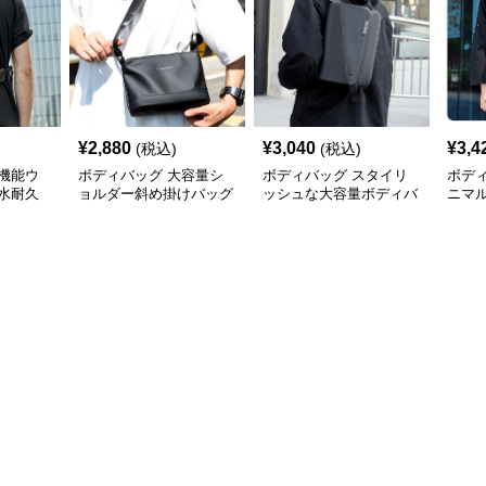
¥
2,880
¥
3,040
¥
3,4
(税込)
(税込)
機能ウ
ボディバッグ 大容量シ
ボディバッグ スタイリ
ボデ
水耐久
ョルダー斜め掛けバッグ
ッシュな大容量ボディバ
ニマ
都会派スタイル
ッグ
ディ