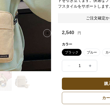
トを引き立てます。快適なフ
フスタイルをサポートします
ご注文確定か
2,540
円
Next slide
カラー
ブラック
ブルー
カ
1
購
カー