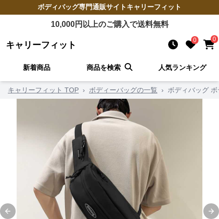
ボディバッグ
専門通販サイト
キャリーフィット
10,000
円以上のご購入で送料無料
0
0
キャリーフィット
新着商品
商品を検索
人気ランキング
キャリーフィット TOP
›
ボディーバッグの一覧
›
ボディバッグ 
Previous slide
Ne