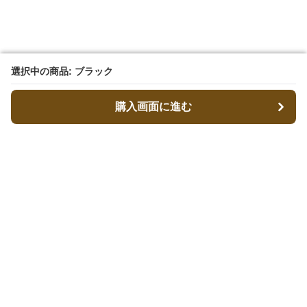
選択中の商品: ブラック
選択中の商品: ブラック
購入画面に進む
購入画面に進む
キャリーフィット
について