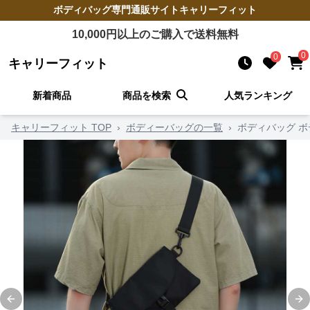
ボディバッグ
専門通販サイト
キャリーフィット
10,000
円以上のご購入で送料無料
0
0
キャリーフィット
新着商品
商品を検索
人気ランキング
キャリーフィット TOP
›
ボディーバッグの一覧
›
ボディバッグ 
Previous slide
Ne