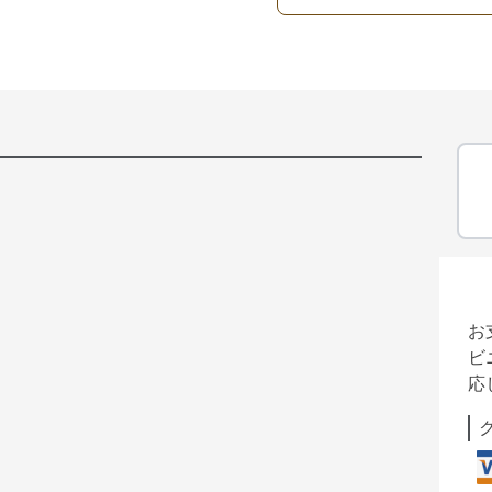
お
ビ
応