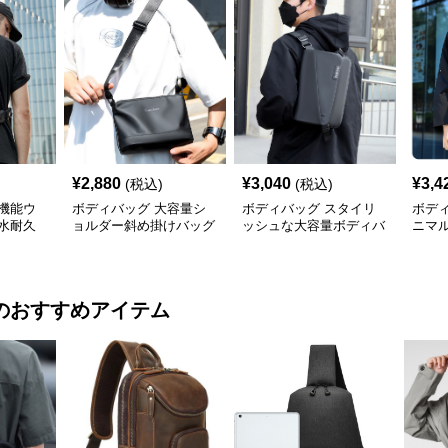
¥
2,880
¥
3,040
¥
3,4
(税込)
(税込)
機能ウ
ボディバッグ 大容量シ
ボディバッグ スタイリ
ボデ
水耐久
ョルダー斜め掛けバッグ
ッシュな大容量ボディバ
ニマ
都会派スタイル
ッグ
ディ
のおすすめアイテム