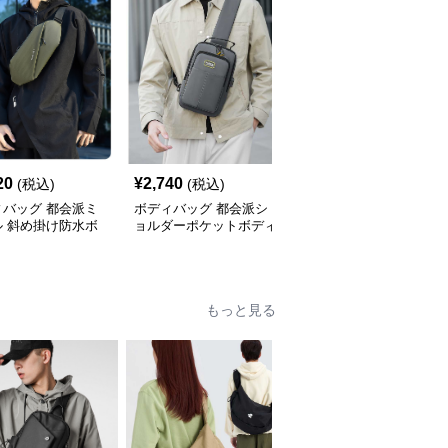
20
¥
2,740
¥
4,420
(税込)
(税込)
(税込)
ィバッグ 都会派ミ
ボディバッグ 都会派シ
ボディバッグ 都会的ス
ル 斜め掛け防水ボ
ョルダーポケットボディ
タイル 大容量斜め掛け
バッグ
バッグ
バッグ
もっと見る