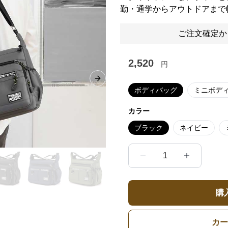
勤・通学からアウトドアまで
ご注文確定か
2,520
円
Next slide
ボディバッグ
ミニボデ
カラー
ブラック
ネイビー
1
購
カー