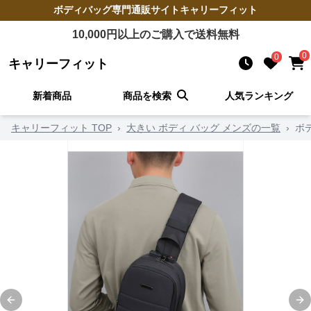
ボディバッグ
専門通販サイト
キャリーフィット
10,000
円以上のご購入で送料無料
0
0
キャリーフィット
新着商品
商品を検索
人気ランキング
キャリーフィット TOP
›
大きい ボディ バッグ メンズの一覧
›
ボ
Previous slide
Ne