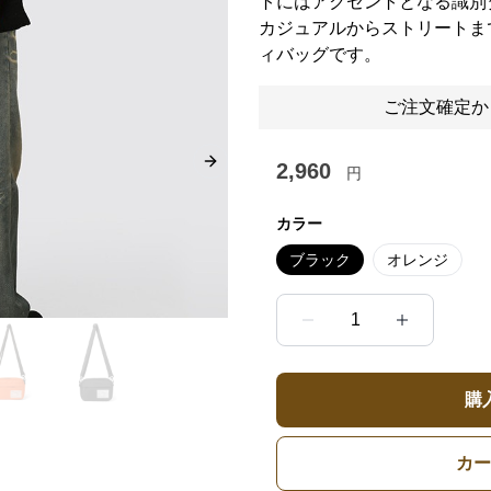
トにはアクセントとなる識別
カジュアルからストリートま
ィバッグです。
ご注文確定か
2,960
Next slide
円
カラー
ブラック
オレンジ
1
購
カー