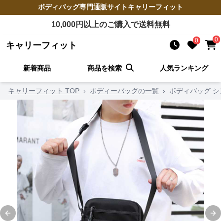
ボディバッグ
専門通販サイト
キャリーフィット
10,000
円以上のご購入で送料無料
0
0
キャリーフィット
新着商品
商品を検索
人気ランキング
キャリーフィット TOP
›
ボディーバッグの一覧
›
ボディバッグ 
Previous slide
Ne