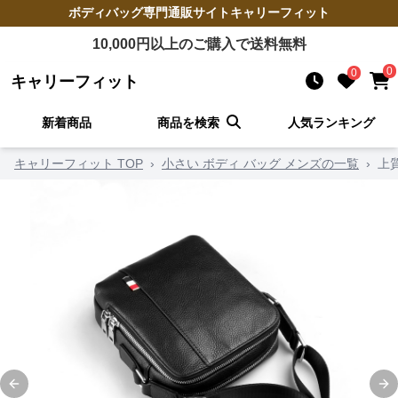
ボディバッグ
専門通販サイト
キャリーフィット
10,000
円以上のご購入で送料無料
0
0
キャリーフィット
新着商品
商品を検索
人気ランキング
キャリーフィット TOP
›
小さい ボディ バッグ メンズの一覧
›
上
Previous slide
Ne