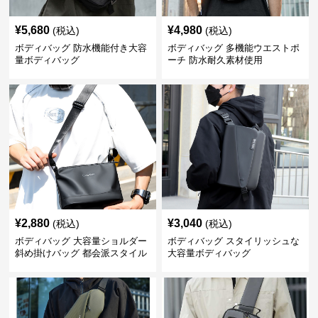
¥
5,680
¥
4,980
(税込)
(税込)
ボディバッグ 防水機能付き大容
ボディバッグ 多機能ウエストポ
量ボディバッグ
ーチ 防水耐久素材使用
¥
2,880
¥
3,040
(税込)
(税込)
ボディバッグ 大容量ショルダー
ボディバッグ スタイリッシュな
斜め掛けバッグ 都会派スタイル
大容量ボディバッグ