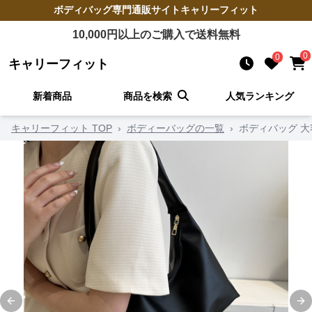
ボディバッグ
専門通販サイト
キャリーフィット
10,000
円以上のご購入で送料無料
0
0
キャリーフィット
新着商品
商品を検索
人気ランキング
キャリーフィット TOP
›
ボディーバッグの一覧
›
ボディバッグ 
Previous slide
Ne