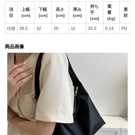
持ち
重
項
上幅
下幅
高さ
厚み
素
手
量
目
(cm)
(cm)
(cm)
(cm)
材
(cm)
(kg)
仕様
28.5
32
25
11
25.5
0.14
PU
商品画像