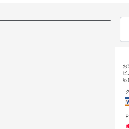
お
ビ
応
P