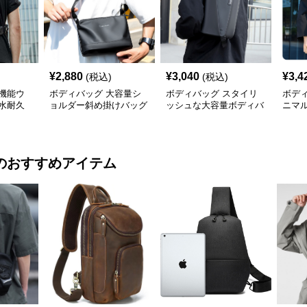
¥
2,880
¥
3,040
¥
3,4
(税込)
(税込)
機能ウ
ボディバッグ 大容量シ
ボディバッグ スタイリ
ボデ
水耐久
ョルダー斜め掛けバッグ
ッシュな大容量ボディバ
ニマ
都会派スタイル
ッグ
ディ
のおすすめアイテム