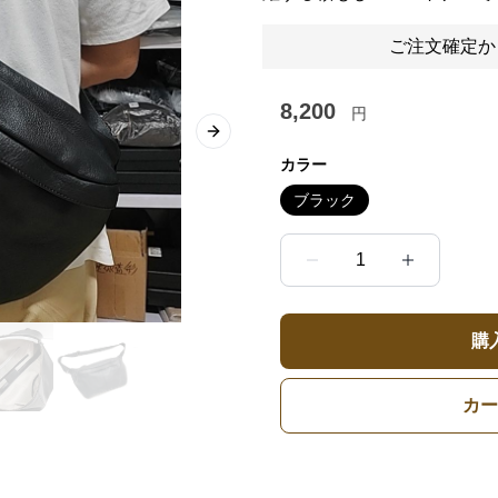
ご注文確定か
8,200
円
Next slide
カラー
ブラック
1
購
カー