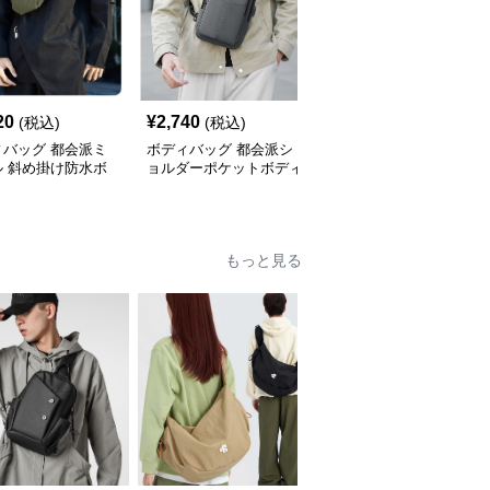
20
¥
2,740
¥
4,420
(税込)
(税込)
(税込)
ィバッグ 都会派ミ
ボディバッグ 都会派シ
ボディバッグ 都会的ス
ル 斜め掛け防水ボ
ョルダーポケットボディ
タイル 大容量斜め掛け
バッグ
バッグ
バッグ
もっと見る