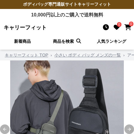
ボディバッグ
専門通販サイト
キャリーフィット
10,000
円以上のご購入で送料無料
0
0
キャリーフィット
新着商品
商品を検索
人気ランキング
キャリーフィット TOP
›
小さい ボディ バッグ メンズの一覧
›
ア
Previous slide
Ne