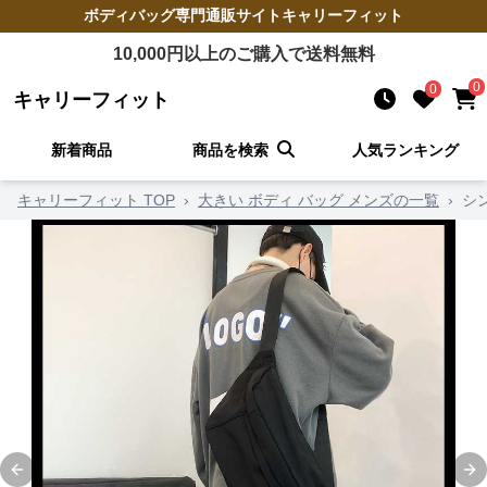
ボディバッグ
専門通販サイト
キャリーフィット
10,000
円以上のご購入で送料無料
0
0
キャリーフィット
新着商品
商品を検索
人気ランキング
キャリーフィット TOP
›
大きい ボディ バッグ メンズの一覧
›
シ
Previous slide
Ne