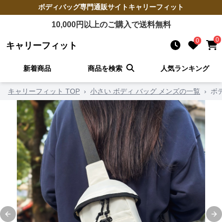
ボディバッグ
専門通販サイト
キャリーフィット
10,000
円以上のご購入で送料無料
0
0
キャリーフィット
新着商品
商品を検索
人気ランキング
キャリーフィット TOP
›
小さい ボディ バッグ メンズの一覧
›
ボ
Previous slide
Ne