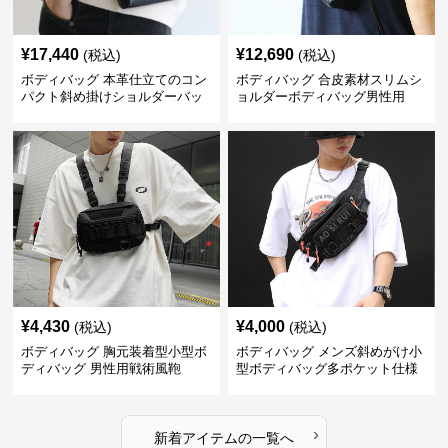
¥
17,440
¥
12,690
(税込)
(税込)
ボディバッグ 本革仕立てのコン
ボディバッグ 合皮素材スリムシ
パクト斜め掛けショルダーバッ
ョルダーボディバッグ男性用
グ
¥
4,430
¥
4,000
(税込)
(税込)
ボディバッグ 胸元装着型小型ボ
ボディバッグ メンズ斜めがけ小
ディバッグ 男性用戦術風鞄
型ボディバッグ多ポケット仕様
›
新着アイテムの一覧へ