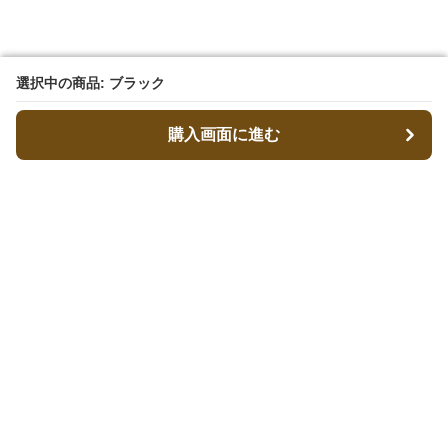
選択中の商品: ブラック
選択中の商品: ブラック
購入画面に進む
購入画面に進む
キャリーフィット
について