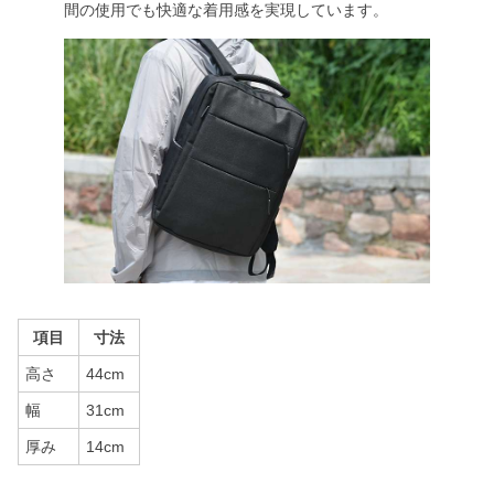
間の使用でも快適な着用感を実現しています。
項目
寸法
高さ
44cm
幅
31cm
厚み
14cm