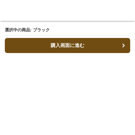
選択中の商品: ブラック
選択中の商品: ブラック
購入画面に進む
購入画面に進む
キャリーフィット
について