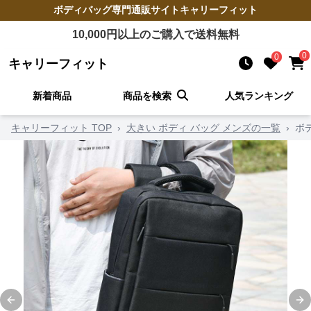
ボディバッグ
専門通販サイト
キャリーフィット
10,000
円以上のご購入で送料無料
0
0
キャリーフィット
新着商品
商品を検索
人気ランキング
キャリーフィット TOP
›
大きい ボディ バッグ メンズの一覧
›
ボ
Previous slide
Ne